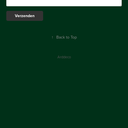
Verzenden
↑
Back to Top
Arddeco